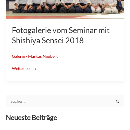
Fotogalerie vom Seminar mit
Shishiya Sensei 2018
Galerie
/
Markus Neubert
Weiterlesen »
S
u
Neueste Beiträge
c
h