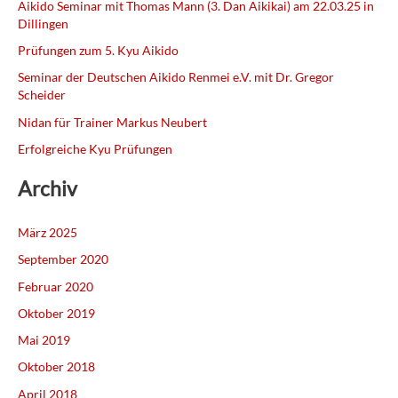
Aikido Seminar mit Thomas Mann (3. Dan Aikikai) am 22.03.25 in
e
Dillingen
n
Prüfungen zum 5. Kyu Aikido
n
Seminar der Deutschen Aikido Renmei e.V. mit Dr. Gregor
a
Scheider
c
Nidan für Trainer Markus Neubert
h
Erfolgreiche Kyu Prüfungen
:
Archiv
März 2025
September 2020
Februar 2020
Oktober 2019
Mai 2019
Oktober 2018
April 2018