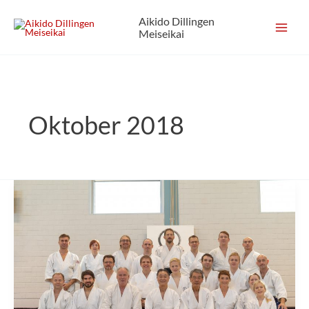
Zum
Aikido Dillingen
Inhalt
Meiseikai
springen
Oktober 2018
Fotogalerie
vom
Seminar
mit
Shishiya
Sensei
2018